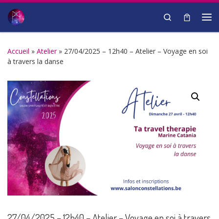
Passer au contenu
Search
Me
Accueil
»
Atelier
»
27/04/2025 – 12h40 – Atelier – Voyage en soi
à travers la danse
27/04/2025 – 12h40 – Atelier – Voyage en soi à travers