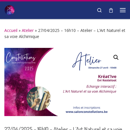
Passer au contenu
Search
Me
Accueil
»
Atelier
»
27/04/2025 – 16h10 – Atelier – L’Art Naturel et
sa voie Alchimique
27/04/2025 – 16h10 – Atelier – L’Art Naturel et sa voie