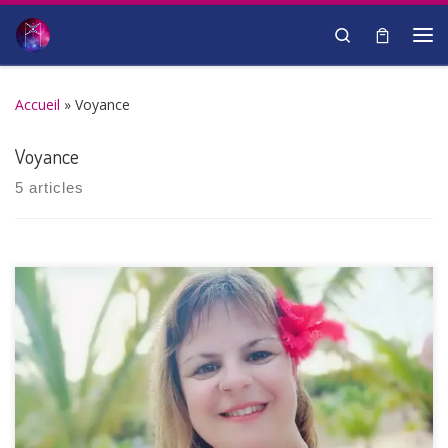
Passer au contenu
Search
Me
Accueil
»
Voyance
Voyance
5 articles
Tarologie - Médium