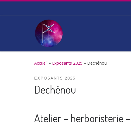
Passer au contenu
Accueil
»
Exposants 2025
»
Dechénou
EXPOSANTS 2025
Dechénou
Atelier – herboristerie 